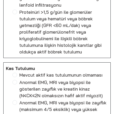
lenfoid infiltrasyonu
Proteinüri >1,5 g/gün ile glomerüler
tutulum veya hematüri veya böbrek
yetmezliği (GFR <60 mL/dak) veya
proliferatif glomerülonefrit veya
kriyoglobulinemi ile ilişkili böbrek
tutulumuna ilişkin histolojik kanıtlar gibi
oldukça aktif böbrek tutulumu
Kas Tutulumu
Mevcut aktif kas tutulumunun olmaması
Anormal EMG, MRI veya biyopsi ile
gösterilen zayıflık ve kreatin kinaz
(N≤CK≤2N olmaksızın hafif aktif miyozit)
Anormal EMG, MRI veya biyopsi ile zayıflık
(maksimum 4/5 eksiklik) veya yüksek