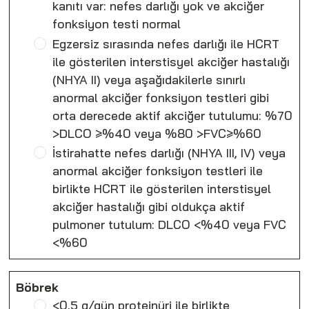
kanıtı var: nefes darlığı yok ve akciğer
fonksiyon testi normal
Egzersiz sırasında nefes darlığı ile HCRT
ile gösterilen interstisyel akciğer hastalığı
(NHYA II) veya aşağıdakilerle sınırlı
anormal akciğer fonksiyon testleri gibi
orta derecede aktif akciğer tutulumu: %70
>DLCO ≥%40 veya %80 >FVC≥%60
İstirahatte nefes darlığı (NHYA III, IV) veya
anormal akciğer fonksiyon testleri ile
birlikte HCRT ile gösterilen interstisyel
akciğer hastalığı gibi oldukça aktif
pulmoner tutulum: DLCO <%40 veya FVC
<%60
Böbrek
<0,5 g/gün proteinüri ile birlikte