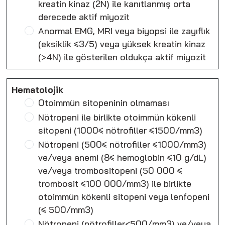
kreatin kinaz (2N) ile kanıtlanmış orta
derecede aktif miyozit
Anormal EMG, MRI veya biyopsi ile zayıflık
(eksiklik ≤3/5) veya yüksek kreatin kinaz
(>4N) ile gösterilen oldukça aktif miyozit
Hematolojik
Otoimmün sitopeninin olmaması
Nötropeni ile birlikte otoimmün kökenli
sitopeni (1000≤ nötrofiller ≤1500/mm3)
Nötropeni (500≤ nötrofiller ≤1000/mm3)
ve/veya anemi (8≤ hemoglobin ≤10 g/dL)
ve/veya trombositopeni (50 000 ≤
trombosit ≤100 000/mm3) ile birlikte
otoimmün kökenli sitopeni veya lenfopeni
(≤ 500/mm3)
Nötropeni (nötrofiller<500/mm3) ve/veya