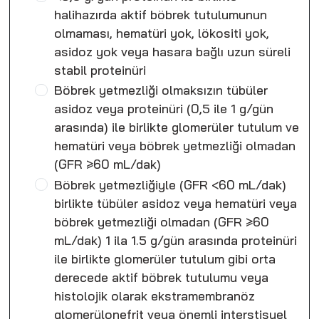
halihazırda aktif böbrek tutulumunun
olmaması, hematüri yok, lökositi yok,
asidoz yok veya hasara bağlı uzun süreli
stabil proteinüri
Böbrek yetmezliği olmaksızın tübüler
asidoz veya proteinüri (0,5 ile 1 g/gün
arasında) ile birlikte glomerüler tutulum ve
hematüri veya böbrek yetmezliği olmadan
(GFR ≥60 mL/dak)
Böbrek yetmezliğiyle (GFR <60 mL/dak)
birlikte tübüler asidoz veya hematüri veya
böbrek yetmezliği olmadan (GFR ≥60
mL/dak) 1 ila 1.5 g/gün arasında proteinüri
ile birlikte glomerüler tutulum gibi orta
derecede aktif böbrek tutulumu veya
histolojik olarak ekstramembranöz
glomerülonefrit veya önemli interstisyel