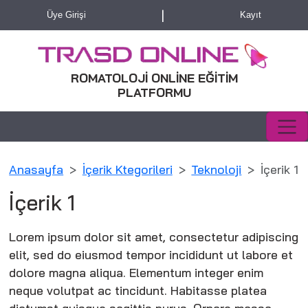
|
Üye Girişi
Kayıt
ROMATOLOJİ ONLİNE EĞİTİM
PLATFORMU
Anasayfa
İçerik Ktegorileri
Teknoloji
İçerik 1
İçerik 1
Lorem ipsum dolor sit amet, consectetur adipiscing
elit, sed do eiusmod tempor incididunt ut labore et
dolore magna aliqua. Elementum integer enim
neque volutpat ac tincidunt. Habitasse platea
dictumst quisque sagittis purus. Ornare massa