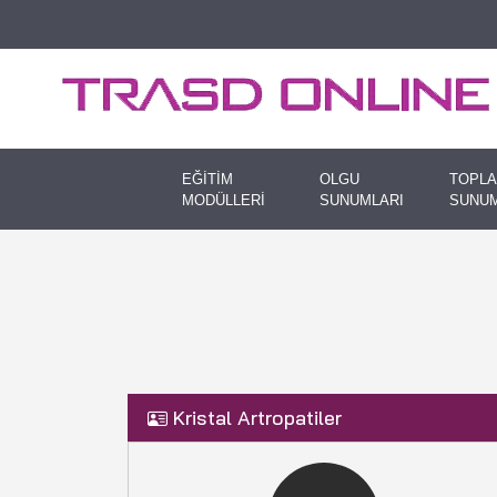
EĞİTİM
OLGU
TOPLA
MODÜLLERİ
SUNUMLARI
SUNUM
Kristal Artropatiler