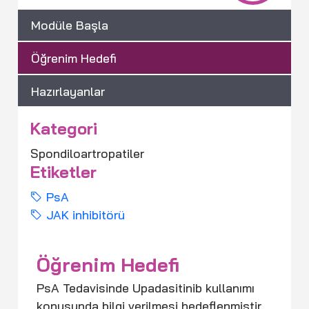
Modüle Başla
Öğrenim Hedefi
Hazırlayanlar
Kategori
Spondiloartropatiler
Etiketler
PsA
JAK inhibitörü
Öğrenim Hedefi
PsA Tedavisinde Upadasitinib kullanımı
konusunda bilgi verilmesi hedeflenmiştir.